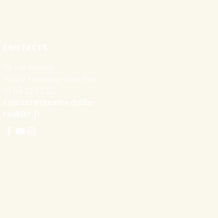
CONTACTS
95 rue Roublot,
94120 Fontenay-sous-Bois
01 82 01 52 02
contact@theatre-halle-
roublot.fr