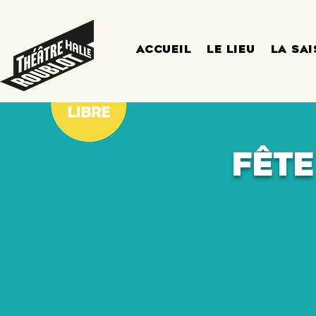
ACCUEIL
LE LIEU
LA SA
fête