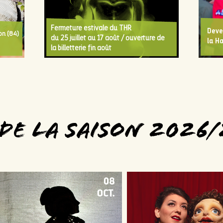
Fermeture estivale du THR
Deve
on (84)
du 25 juillet au 17 août / ouverture de
la Ha
la billetterie fin août
 de la saison 2026