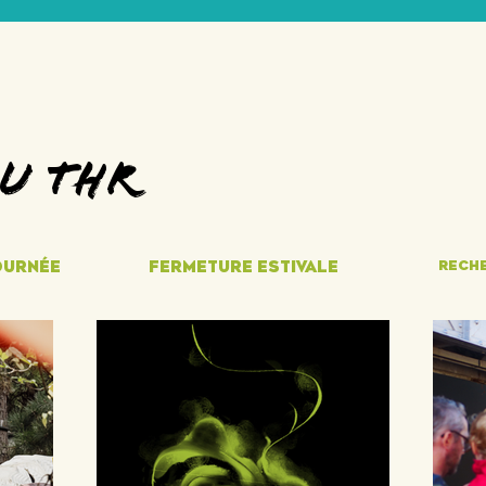
DU THR
OURNéE
fermeture estivale
reche