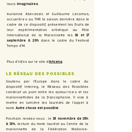
leurs
imaginaires
.
Aurianne Abecassis et Guillaume Lecamus,
accueilli·e·s au THR la saison dernière dans le
cadre de ce dispositif, présentent les fruits de
leur expérimentation artistique au Pôle
International de la Marionnette les
16 et 17
septembre
à 20h
dans le cadre du Festival
Temps d’M.
Plus d’infos sur le site d'
Artcena
.
Le réseau des possibles
Soutenu par l'Europe dans le cadre du
dispositif Interreg, le Réseau des Possibles
construit un pont entre les auteur·rice·s et les
marionnettistes de la francophonie. Il vise à
mettre en lumière les lauréats de l’appel à
texte
Autre chose est possible
.
Prochain rendez-vous : le
18 novembre de 18h
à 19h
, lecture du texte lauréat au Centre de la
marionnette de la Fédération Wallonie-