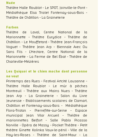
Nuée
Théâtre Halle Roublot - Le SPOT, Joinville-le-Pont -
Médiathèque Elsa Triolet Fontenay-sous-Bois -
Théâtre de Châtillon - La Graineterie
Farben
Théâtre de Laval, Centre National de la
Marionnette - Théâtre Eurydice - Théâtre de
Châtillon - Le Mouffetard - Théâtre Jean-François
Voguet - Théâtre Jean Arp - Biennale Avec Ou
Sans Fils - L'Hectare, Centre National de la
Marionnette - La Ferme de Bel Ébat - Théâtre de
Charleville-Mézières
Les Quiquoi et le chien moche dont personne
ne veut
Printemps des Rues - Festival Artcité Lausanne -
Théâtre Halle Roublot - Le mûr à pêches
Montreuil - Théâtre aux Mains Nues - Théâtre
Jean Arp - La Graineterie - Salon du Livre
Jeunesse - Etablissements scolaires de Clamart,
Châtillon et Fontenay-sous-Bois - Médiathèque
Flora-Tristan - Pierrefitte-sur-Seine - Espace
municipal Jean Vilar Arcueil - Théâtre de
marionnettes Belfort - Salle Pablo Picasso
Norville - Opéra de Massy - Pocket Théâtre - Petit
théâtre Ginette Kolinka Vaux-le-pénil - Ville de la
Hay-les-Roses - Théâtre de Saint-Maur - La