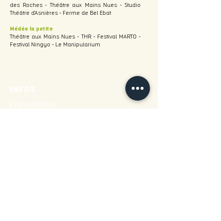
des Roches - Théâtre aux Mains Nues - Studio
Théâtre d'Asnières - Ferme de Bel Ebat
Médée la petite
Théâtre aux Mains Nues - THR - Festival MARTO -
Festival Ningyo - Le Manipularium
INFOS
Présentation
Spectacles
Avec les scolaires
Cie Espace Blanc
Formations professionnelles
Infos pratiques
NEWSLETTER