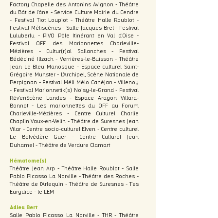
Factory Chapelle des Antonins Avignon - Théâtre
du Bât de l'âne - Service Culture Mairie du Cendre
- Festival Tiot Loupiot - Théâtre Halle Roublot -
Festival Méliscènes - Salle Jacques Brel - Festival
Luluberlu - PIVO Pôle Itinérant en Val d'Oise -
Festival OFF des Marionnettes Charleville-
Mézières - Cultur(r)al Sallanches - Festival
Bédéciné Illzach - Verrières-le-Buisson - Théâtre
Jean Le Bleu Manosque - Espace culturel Saint-
Grégoire Munster - L'Archipel, Scène Nationale de
Perpignan - Festival Méli Mélo Canéjan - Villenoy
- Festival Marionnetik(s) Noisy-le-Grand - Festival
Rêv'enScène Landes - Espace Aragon Villard-
Bonnot - Les marionnettes du OFF au Forum
Charleville-Mézières - Centre Culturel Charlie
Chaplin Vaux-en-Velin - Théâtre de Suresnes Jean
Vilar - Centre socio-culturel Elven - Centre culturel
Le Belvédère Guer - Centre Culturel Jean
Duhamel - Théâtre de Verdure Clamart
Hématome(s)
Théâtre Jean Arp - Théâtre Halle Roublot - Salle
Pablo Picasso La Norville - Théâtre des Roches -
Théâtre de l'Arlequin - Théâtre de Suresnes - T'es
Eurydice - le LEM
Adieu Bert
Salle Pablo Picasso La Norville - THR - Théâtre