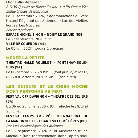
Charleville-Mézières :
à 11h30 Quartier de Ronde Couture + à 17h Centre Ville,
Statue Charles de Gonzague
Le 20 septembre 2026, 2 déambulations au Parc
Naturel Régional des Ardennes / Lac des Vieilles
Forges, Les Mazures
horaire à préciser
ESPACE MICHEL SIMON - NOISY LE GRAND (93)
Le 27 septembre 2026 à 11h15
VILLE DE COUËRON (44)
Le 05 juin 2027 (horaire à préciser)
médée la petite
THÉÂTRE HALLE ROUBLOT - FONTENAY-SOUS-
BOIS (94)
Le 08 octobre 2026 à 19h30 (tout public) et les 12,
13, 15 & 16 octobre 2026 à 14h30 (scolaires)
Les Quiquoi et le chien moche
dont personne ne veut
FESTIVAL OFF D'AVIGNON - THÉÂTRE DES BÉLIERS
(84)
Du 06 au 25 juillet 2026 à 10h (relâche les 9, 16 et
23 juillet)
FESTIVAL TEMPS D'M - PÔLE INTERNATIONAL DE
LA MARIONNETTE - CHARLEVILLE-MÉZIÈRES (08)
Dans les médiathèques des Ardennes :
Le 15 septembre 2026 à la Médiathèque de
Machault (une représentation dans l'après-midi,