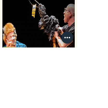
Entouré des objets accumulés dans
son cabinet de curiosités, le « Maître »
dort profondément. Le « valet » ne
ménage pas ses efforts pour le
réveiller. Comme chaque jour, il faut
travailler, inventer une nouvelle
histoire ! Mais le maître n’a plus
d’idées. Cris d’animaux, manipulations
de choses, de trucs et de machins
improbables sont alors autant de
prétextes pour La Fontaine. Ici, on
découvre avec déléctation comment
le grand fabuliste du XVIIe siècle
inventa véritablement - ou presque -
les plus grandes fables..
LES FABLES EN FOLIE