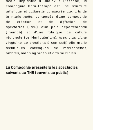
dédié.
Implantée à Ollainville (Essonne), la
Compagnie Daru-Thémpô est une structure
artistique et culturelle
consacrée aux arts de
la marionnette, composée d'une compagnie
de création et de diffusion de
spectacles
(Daru), d'un pôle départemental
(Thempô) et d'une fabrique de culture
régionale (Le Manipularium). Avec plus d’une
vingtaine de créations à son actif, elle marie
techniques classiques de marionnettes,
ombres, mapping vidéo et arts multiples.
La Compagnie présentera les spectacles
suivants au THR (ouverts au public) :