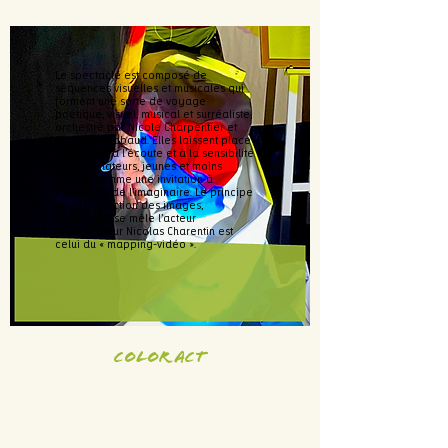
Le spectacle est composé de
séquences visuelles et musicales qui
forment une sorte de voyage
poétique, visuel, musical et surréaliste,
orchestré par Nicole Charpentier et
Christian Chabaud. Elles laissent place
au regard, à l’écoute et à la sensibilité
des spectateurs, jeunes et moins
jeunes, comme une invitation à
l’ouverture de l’imaginaire. Le principe
de la projection des images,
auxquelles se mêle l’acteur
manipulateur Nicolas Charentin est
celui du « mapping-vidéo ».
COLOR ACT