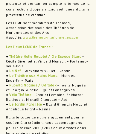
plateaux et prenant en compte le temps de la
construction d’objets marionnettiques dans le
processus de création.
Les LCMC sont membres de Themaa,
Association Nationale des Théâtres de
Marionnettes et des Arts
Associés
www.themaa-marionnettes.com
Les lieux LCMC de France :
●
Théâtre Halle Roublot / Cie Espace Blanc
–
Cécile Givernet et Vincent Munsch – Fontenay-
sous-Bois
●
La Nef
– Alexandra Vuillet – Pantin
●
Le Théâtre aux Mains Nues
– Mathieu
Enderlin – Paris
●
Pupella Noguès / Odradek
– Joëlle Noguès
et Georgio Pupella – Quint Fonsegrives
●
Vélo Théâtre
– Charlot Lemoine, Balthazar
Daninos et Mickaël Chouquet – Apt
●
Le Jardin Parallèle
– David Girondin Moab et
Angélique Friant – Reims
Dans le cadre de notre engagement pour le
soutien à la création, nous accompagnons
pour la saison 2026/2027
deux artistes dans
leurs projets de création :