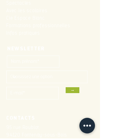
Spectacles
Avec les scolaires
Cie Espace Blanc
Formations professionnelles
Infos pratiques
NEWSLETTER
→
CONTACTS
95 rue Roublot,
94120 Fontenay-sous-Bois