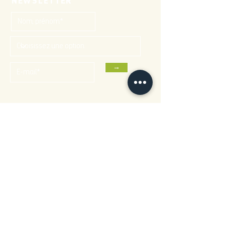
NEWSLETTER
→
CONTACTS
95 rue Roublot,
94120 Fontenay-sous-Bois
01 82 01 52 02
contact@theatre-halle-roublot.fr