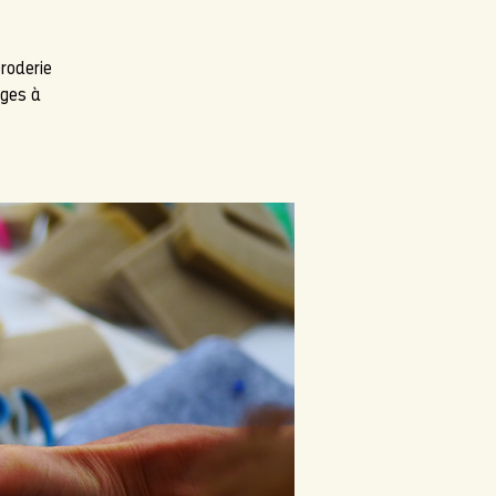
roderie
ages à