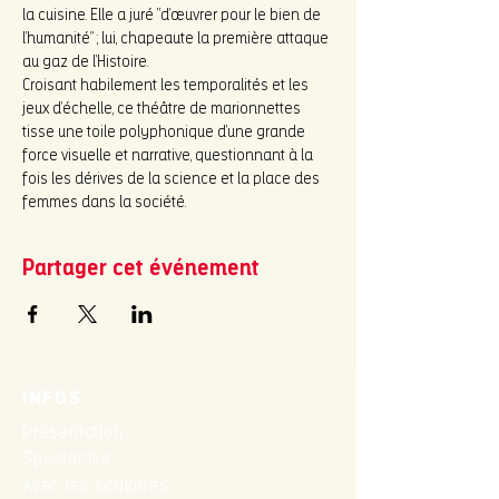
la cuisine. Elle a juré “d’œuvrer pour le bien de 
l’humanité” ; lui, chapeaute la première attaque 
au gaz de l’Histoire.

Croisant habilement les temporalités et les 
jeux d’échelle, ce théâtre de marionnettes 
tisse une toile polyphonique d’une grande 
force visuelle et narrative, questionnant à la 
fois les dérives de la science et la place des 
femmes dans la société.
Partager cet événement
INFOS
Présentation
Spectacles
Avec les scolaires