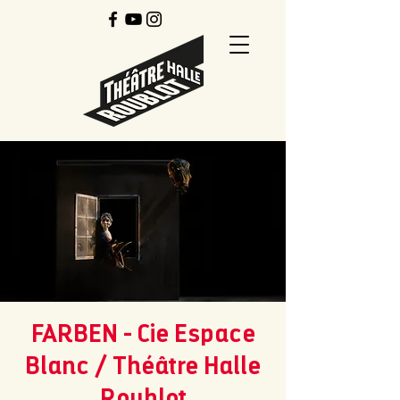
FARBEN - Cie Espace
Blanc / Théâtre Halle