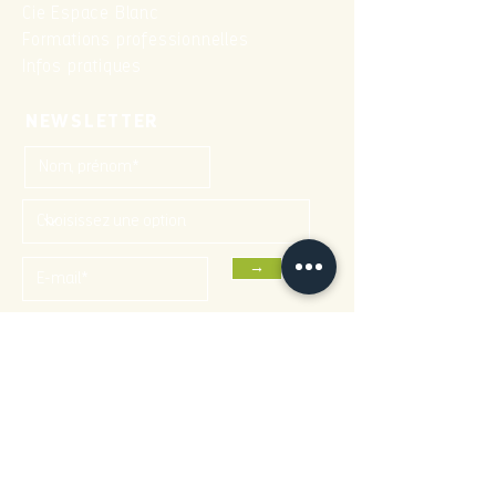
Cie Espace Blanc
Formations professionnelles
Infos pratiques
NEWSLETTER
→
CONTACTS
95 rue Roublot,
94120 Fontenay-sous-Bois
01 82 01 52 02
contact@theatre-halle-roublot.fr