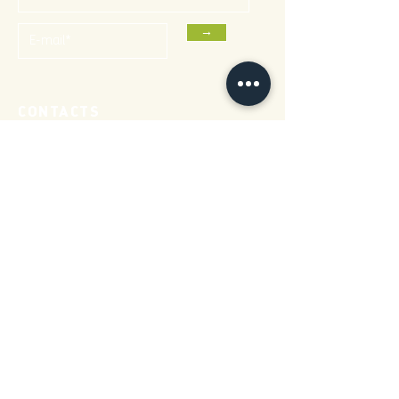
→
CONTACTS
95 rue Roublot,
94120 Fontenay-sous-Bois
01 82 01 52 02
contact@theatre-halle-roublot.fr