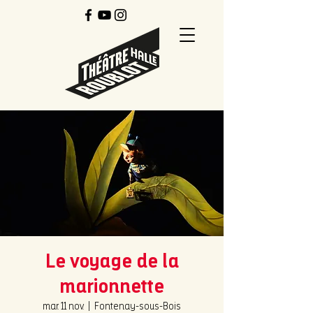
Le voyage de la
marionnette
mar. 11 nov.
  |  
Fontenay-sous-Bois