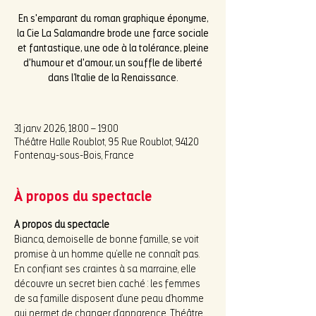
En s'emparant du roman graphique éponyme,
la Cie La Salamandre brode une farce sociale
et fantastique, une ode à la tolérance, pleine
d'humour et d'amour, un souffle de liberté
dans l’Italie de la Renaissance.
31 janv. 2026, 18:00 – 19:00
Théâtre Halle Roublot, 95 Rue Roublot, 94120
Fontenay-sous-Bois, France
À propos du spectacle
A propos du spectacle 
Bianca, demoiselle de bonne famille, se voit 
promise à un homme qu’elle ne connaît pas. 
En confiant ses craintes à sa marraine, elle 
découvre un secret bien caché : les femmes 
de sa famille disposent d’une peau d’homme 
qui permet de changer d’apparence…Théâtre 