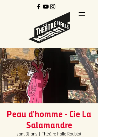
Peau d'homme - Cie La
Salamandre
sam. 31 janv.
  |  
Théâtre Halle Roublot