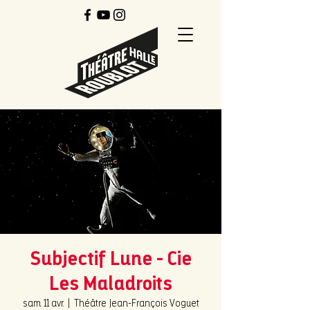
Subjectif Lune - Cie
Les Maladroits
sam. 11 avr.
  |  
Théâtre Jean-François Voguet