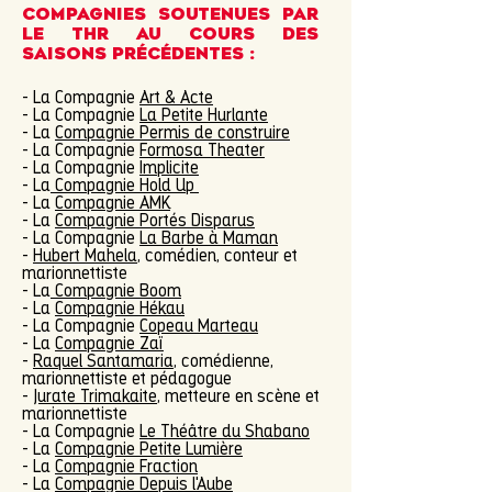
COMPAGNIES SOUTENUES PAR
LE THR au cours des
saisons précédentes :
- La Compagnie
Art & Acte
- La Compagnie
La Petite Hurlante
- La
Compagnie Permis de construire
- La Compagnie
Formosa Theater
- La Compagnie
Implicite
- La
Compagnie Hold Up
- La
Compagnie AMK
- La
Compagnie Portés Disparus
- La Compagnie
La Barbe à Maman
-
Hubert Mahela
, comédien, conteur et
marionnettiste
- La
Compagnie Boom
- La
Compagnie Hékau
- La Compagnie
Copeau Marteau
- La
Compagnie Zaï
-
Raquel Santamaria
, comédienne,
marionnettiste et pédagogue
-
Jurate Trimakaite
, metteure en scène et
marionnettiste
- La Compagnie
Le Théâtre du Shabano
- La
Compagnie Petite Lumière
- La
Compagnie Fraction
- La
Compagnie Depuis l'Aube