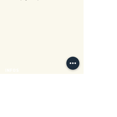
INFOS
Présentation
Spectacles
Avec les scolaires
Cie Espace Blanc
Formations professionnelles
Infos pratiques