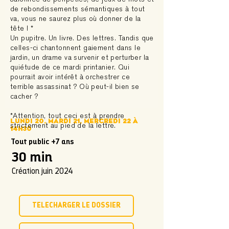
de rebondissements sémantiques à tout
va, vous ne saurez plus où donner de la
tête ! *
Un pupitre. Un livre. Des lettres. Tandis que
celles-ci chantonnent gaiement dans le
jardin, un drame va survenir et perturber la
quiétude de ce mardi printanier. Qui
pourrait avoir intérêt à orchestrer ce
terrible assassinat ? Où peut-il bien se
cacher ?
*Attention, tout ceci est à prendre
Lundi 20, mardi 21, mercredi 22 à
strictement au pied de la lettre.
14h30
Tout public +7 ans
30 min
Création juin 2024
TÉLÉCHARGER LE DOSSIER