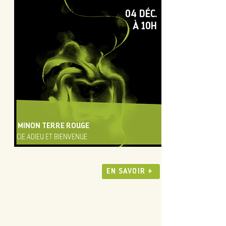
04 DÉC.
À 10H
MINON TERRE ROUGE
CIE ADIEU ET BIENVENUE
EN SAVOIR +