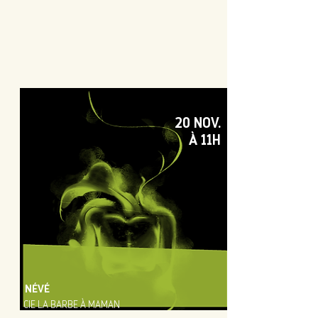
20 NOV.
À 11H
NÉVÉ
CIE LA BARBE À MAMAN