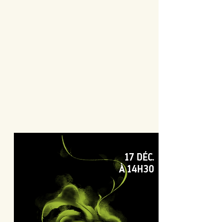
17 DÉC.
À 14H30