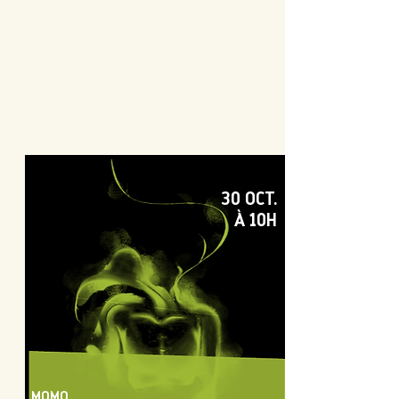
30 OCT.
À 10H
MOMO