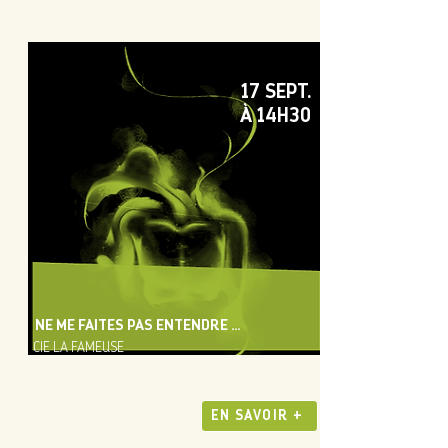
17 SEPT.
À 14H30
NE ME FAITES PAS ENTENDRE ...
CIE LA FAMEUSE
EN SAVOIR +