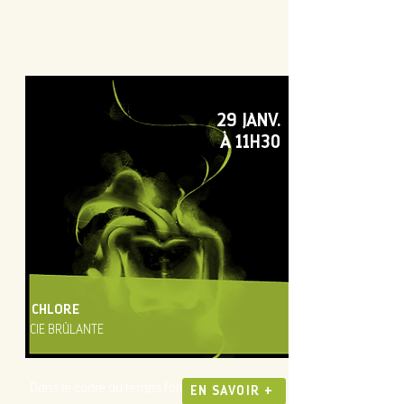
29 JANV.
À 11H30
CHLORE
CIE BRÛLANTE
Dans le cadre du temps fort PUNCH
EN SAVOIR +