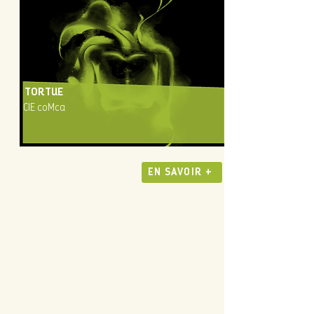
TORTUE
CIE coMca
EN SAVOIR +