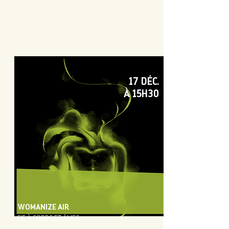
17 DÉC.
À 15H30
WOMANIZE AIR
CIE À CORPS ET ÂMES