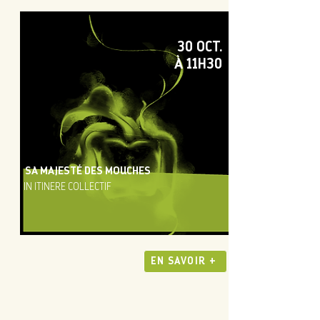
30 OCT.
À 11H30
SA MAJESTÉ DES MOUCHES
IN ITINERE COLLECTIF
EN SAVOIR +