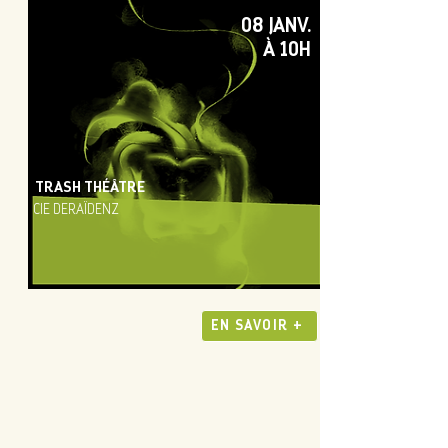
08 JANV.
À 10H
TRASH THÉÂTRE
CIE DERAÏDENZ
EN SAVOIR +