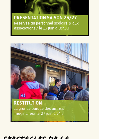
PRESENTATION SAISON 26/27
Reservée au personnel scolaire & aux
associations / le 16 juin à 18h30
RESTITUTION
La grande parade des ami.e.s
imaginaires/ le 27 juin à 14h