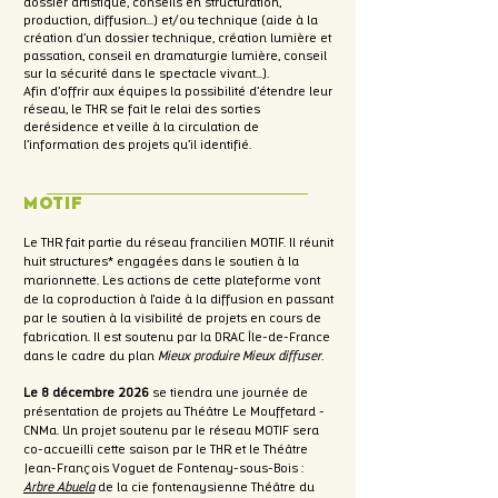
dossier artistique, conseils en structuration,
production, diffusion…) et/ou technique (aide à la
création d’un dossier technique, création lumière et
passation, conseil en dramaturgie lumière, conseil
sur la sécurité dans le spectacle vivant…).
Afin d’offrir aux équipes la possibilité d’étendre leur
réseau, le THR se fait le relai des sorties
derésidence et veille à la circulation de
l’information des projets qu’il identifié.
MOTIF
Le THR fait partie du réseau francilien MOTIF. Il réunit
huit structures* engagées dans le soutien à la
marionnette. Les actions de cette plateforme vont
de la coproduction à l'aide à la diffusion en passant
par le soutien à la visibilité de projets en cours de
fabrication. Il est soutenu par la DRAC Île-de-France
dans le cadre du plan
Mieux produire Mieux diffuser
.
Le 8 décembre 2026
se tiendra une journée de
présentation de projets au Théâtre Le Mouffetard -
CNMa. Un projet soutenu par le réseau MOTIF sera
co-accueilli cette saison par le THR et le Théâtre
Jean-François Voguet de Fontenay-sous-Bois :
Arbre Abuela
de la cie fontenaysienne Théâtre du