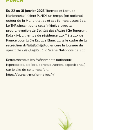
PUNCH
Du 22 au 31 Janvier 2027
, Themaa et Latitude
Marionnette initient PUNCH, un temps fort national
autour de la Marionnettes et ses formes associées.
Le THR s'inscrit dans cette initiative avec la
programmation de
L'ombre des choses
(Cie Tangram
Kollektiv), un temps de résidence aux Tréteaux de
France pour la Cie Espace Blanc dans le cadre de la
recréation d'
Hématome(s)
ou encore la tournée du
spectacle
Les Quiquoi
…
à la Scène Nationale de Gap.
Retrouvez tous les événements nationaux
(spectacles, ateliers, portes ouvertes, expositions…)
sur le site de ce temps fort :
https://punch-marionnettes.fr/