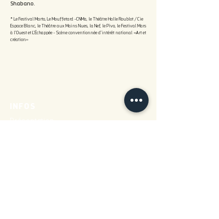
Shabano.
* Le Festival Marto, Le Mouffetard -CNMa, le Théâtre Halle Roublot / Cie
Espace Blanc, le Théâtre aux Mains Nues, la Nef, le Pivo, le Festival Mars
à l’Ouest et L’Échappée - Scène conventionnée d’intérêt national «Art et
création»
INFOS
Présentation
Spectacles
Avec les scolaires
Cie Espace Blanc
Formations professionnelles
Infos pratiques
NEWSLETTER